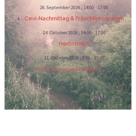
26. September 2026 ; 14:00
-
17:00
Cevi-Nachmittag & Fröschliprogramm
24. Oktober 2026 ; 14:00
-
17:00
Herbstmärt
31. Oktober 2026 ; 8:00
-
17:00
Alle Veranstaltungen anzeigen